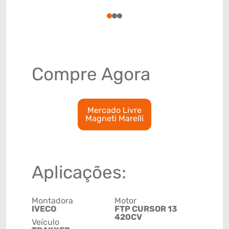
8708999
1
2
3
Compre Agora
Mercado Livre
Magneti Marelli
Aplicações:
Montadora
Motor
IVECO
FTP CURSOR 13
420CV
Veículo