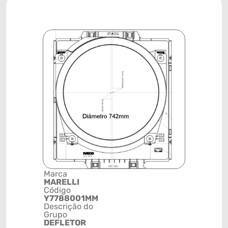
Marca
Posição
MARELLI
SISTEMA 
Código
ARREFEC
Y7788001MM
Código de 
Descrição do
(GTIN)
Grupo
78915793
DEFLETOR
NCM