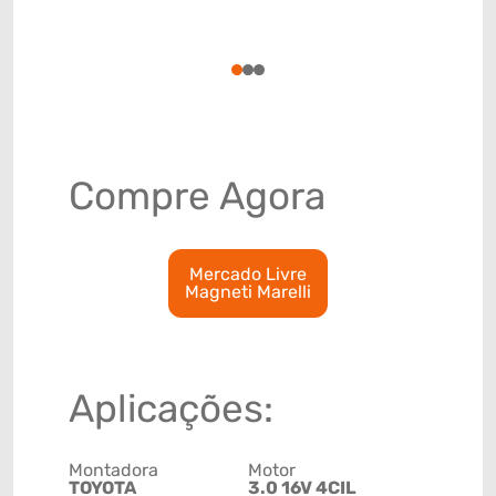
Código de 
(GTIN)
78915799
1
2
3
Compre Agora
Mercado Livre
Magneti Marelli
Aplicações:
Montadora
Motor
TOYOTA
3.0 16V 4CIL