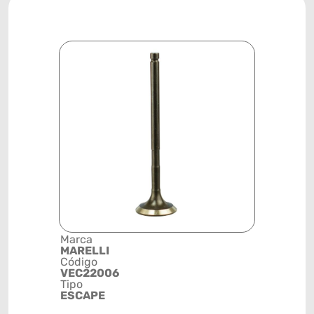
Marca
Descrição 
MARELLI
Grupo
Código
ESCAPE - 
VEC22006
/ D 5,97 / 
Tipo
105,32
ESCAPE
Posição
MOTOR