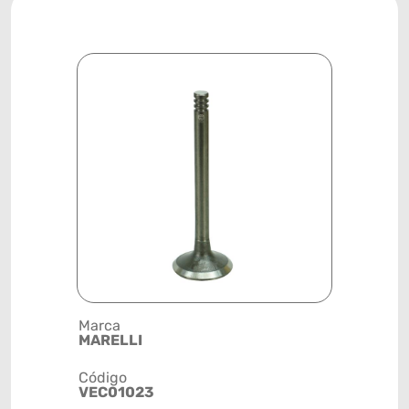
Marca
Descrição 
MARELLI
ESCAPE - D
Código
Posição
VEC01023
MOTOR