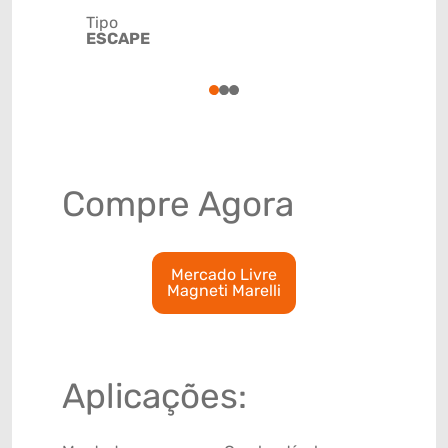
Tipo
Código de 
ESCAPE
(GTIN)
78915799
1
2
3
Compre Agora
Mercado Livre
Magneti Marelli
Aplicações: