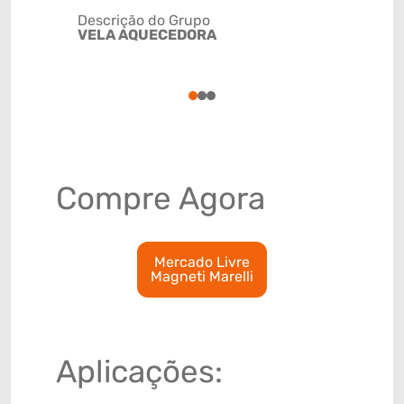
Descrição do Grupo
VELA AQUECEDORA
NCM
85118010
1
2
3
Compre Agora
Mercado Livre
Magneti Marelli
Aplicações: