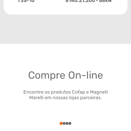
I 35-10
8140.21.200 - 68kW
Compre On-line
Encontre os produtos Cofap e Magneti
Marelli em nossas lojas parceiras.
1
2
3
4