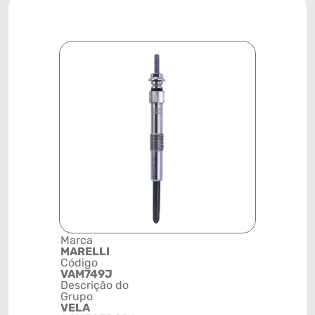
Marca
Posição
MARELLI
SISTEMA 
Código
IGNIÇÃO
VAM749J
Código de 
Descrição do
(GTIN)
Grupo
78915799
VELA
NCM