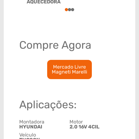
AQUECEDORA
85118010
1
2
3
Compre Agora
Mercado Livre
Magneti Marelli
Aplicações:
Montadora
Motor
HYUNDAI
2.0 16V 4CIL
Veículo