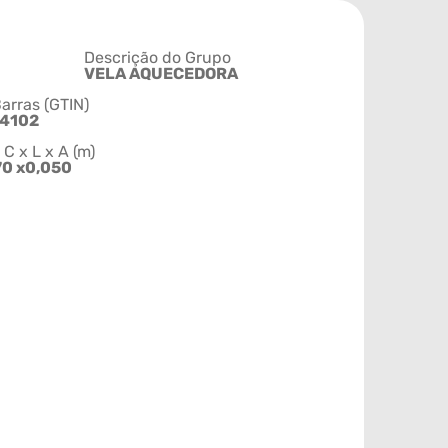
Descrição do Grupo
VELA AQUECEDORA
arras (GTIN)
4102
 x L x A (m)
70 x0,050