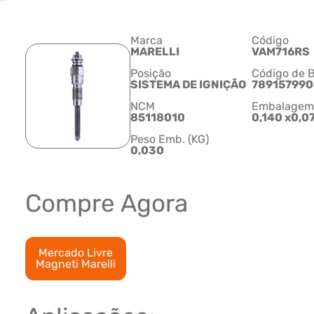
Marca
Código
MARELLI
VAM716RS
Posição
Código de B
SISTEMA DE IGNIÇÃO
789157990
NCM
Embalagem C
85118010
0,140 x0,0
Peso Emb. (KG)
0,030
Compre Agora
Mercado Livre
Magneti Marelli