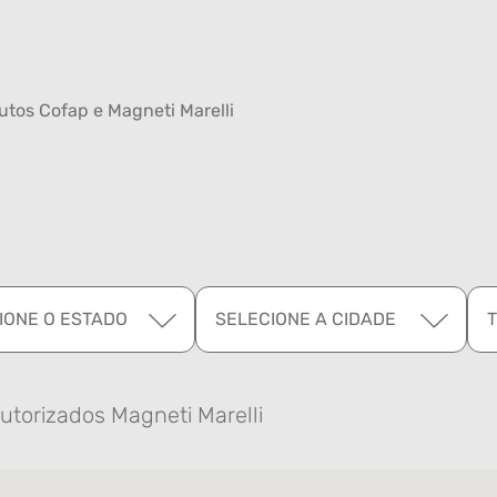
tos Cofap e Magneti Marelli
IONE O ESTADO
SELECIONE A CIDADE
utorizados Magneti Marelli