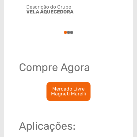
Descrição do Grupo
VELA AQUECEDORA
NCM
85118010
1
2
3
Compre Agora
Mercado Livre
Magneti Marelli
Aplicações: