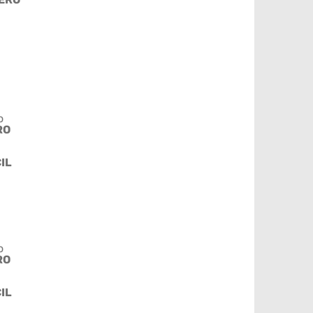
o
RO
CIL
o
RO
CIL