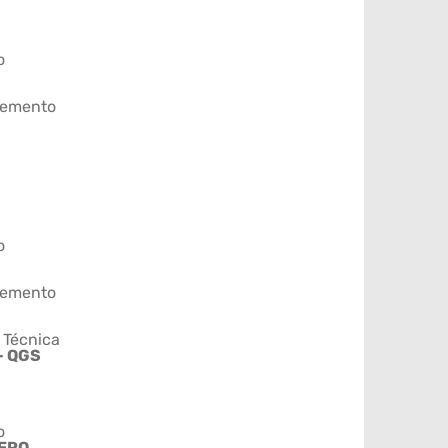
o
emento
o
emento
 Técnica
- QGS
o
ERO