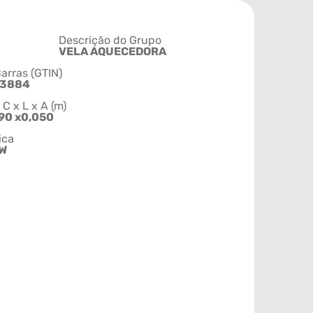
Descrição do Grupo
VELA AQUECEDORA
arras (GTIN)
03884
 x L x A (m)
90 x0,050
ica
kW