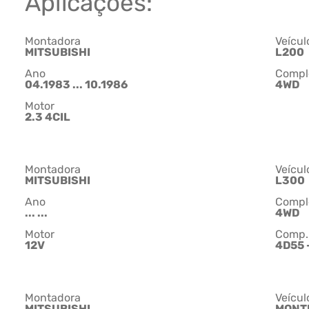
Aplicações:
Montadora
Veícul
MITSUBISHI
L200
Ano
Compl
04.1983 ... 10.1986
4WD
Motor
2.3 4CIL
Montadora
Veícul
MITSUBISHI
L300
Ano
Compl
... ...
4WD
Motor
Comp.
12V
4D55 
Montadora
Veícul
MITSUBISHI
MONT