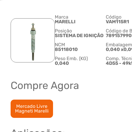
Marca
Código
MARELLI
VAM115R1
Posição
Código de B
SISTEMA DE IGNIÇÃO
78915799
NCM
Embalagem C
85118010
0,040 x0,0
Peso Emb. (KG)
Comp. Técn
0,040
4D55 - 49
Compre Agora
Mercado Livre
Magneti Marelli