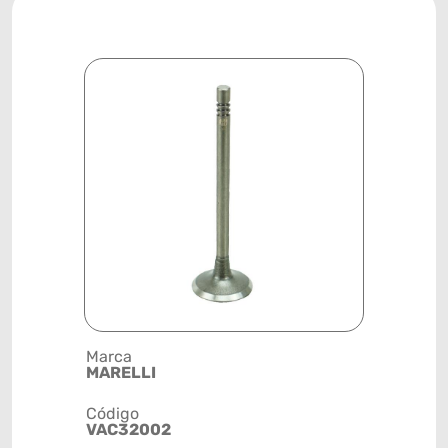
Marca
Descrição 
MARELLI
ADMISSÃO -
110,57
Código
VAC32002
Posição
MOTOR