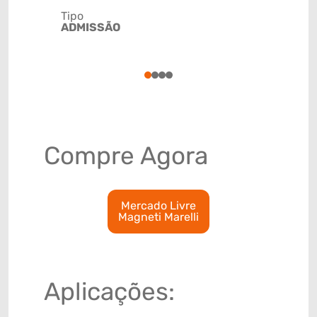
Tipo
ADMISSÃO
Código de 
(GTIN)
78915799
1
2
3
4
Compre Agora
Mercado Livre
Magneti Marelli
Aplicações: