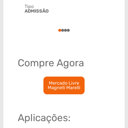
Tipo
ADMISSÃO
Código de 
(GTIN)
78915799
1
2
3
4
Compre Agora
Mercado Livre
Magneti Marelli
Aplicações: