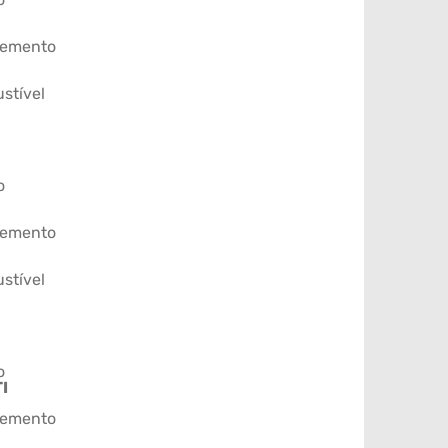
emento
stível
o
emento
stível
o
I
emento