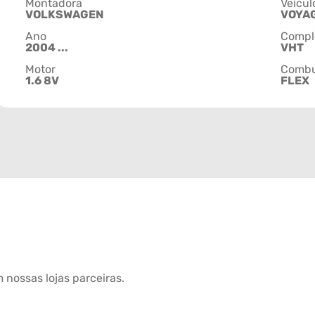
Montadora
Veícul
VOLKSWAGEN
VOYA
Ano
Compl
2004 ...
VHT
Motor
Combu
1.6 8V
FLEX
 nossas lojas parceiras.