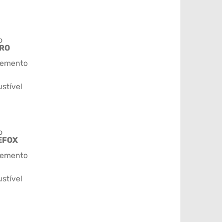
o
IRO
emento
stível
o
EFOX
emento
stível