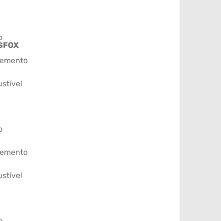
o
SFOX
emento
stível
o
emento
stível
o