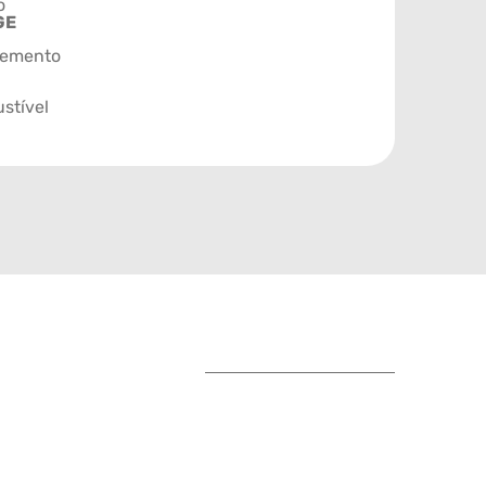
o
GE
emento
stível