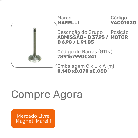
Marca
Código
MARELLI
VAC01020
Descrição do Grupo
Posição
ADMISSÃO - D 37,95 /
MOTOR
D 6,98 / L 91,85
Código de Barras (GTIN)
7891579900241
Embalagem C x L x A (m)
0,140 x0,070 x0,050
Compre Agora
Mercado Livre
Magneti Marelli