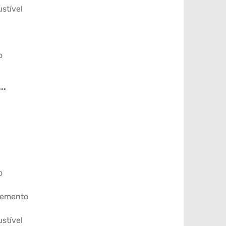
stível
o
..
o
emento
stível