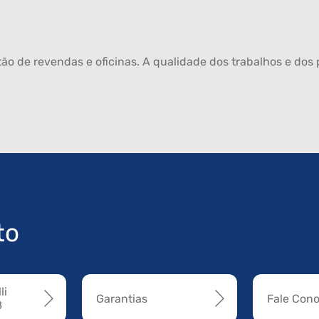
ão de revendas e oficinas. A qualidade dos trabalhos e dos p
to
li
Garantias
Fale Con
8