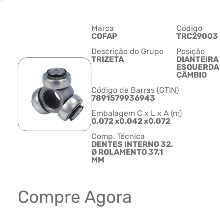
Marca
Código
COFAP
TRC29003
Descrição do Grupo
Posição
TRIZETA
DIANTEIRA
ESQUERDA 
CÂMBIO
Código de Barras (GTIN)
7891579936943
Embalagem C x L x A (m)
0,072 x0,042 x0,072
Comp. Técnica
DENTES INTERNO 32,
Ø ROLAMENTO 37,1
MM
Compre Agora