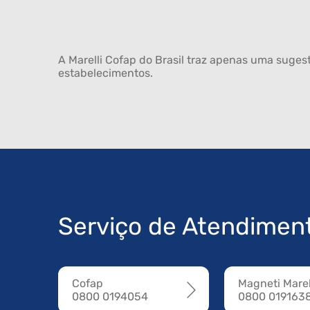
A Marelli Cofap do Brasil traz apenas uma sugest
estabelecimentos.
Serviço de Atendimen
Cofap
Magneti Marel
0800 0194054
0800 019163