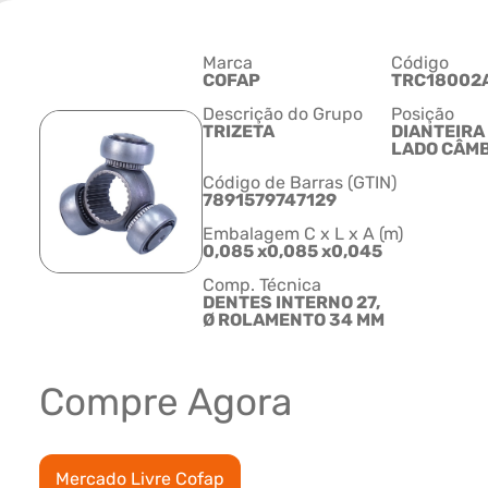
Marca
Código
COFAP
TRC18002
Descrição do Grupo
Posição
TRIZETA
DIANTEIRA 
LADO CÂMB
Código de Barras (GTIN)
7891579747129
Embalagem C x L x A (m)
0,085 x0,085 x0,045
Comp. Técnica
DENTES INTERNO 27,
Ø ROLAMENTO 34 MM
Compre Agora
Mercado Livre Cofap