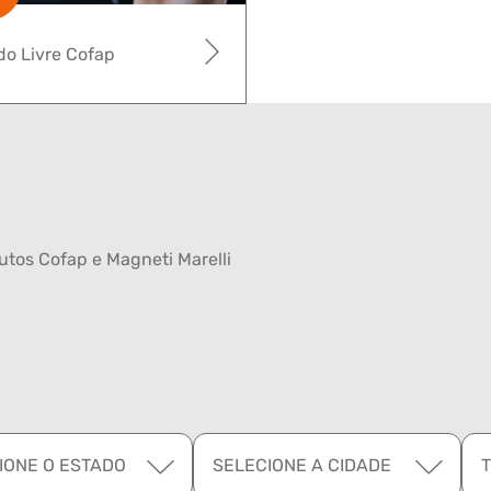
o Livre Cofap
tos Cofap e Magneti Marelli
IONE O ESTADO
SELECIONE A CIDADE