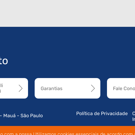
to
li
Garantias
Fale Con
8
Política de Privacidade
C
 - Mauá - São Paulo
I
do com a nossa Utilizamos cookies essenciais de acordo com a