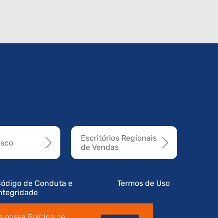
Escritórios Regionais
osco
de Vendas
ódigo de Conduta e
Termos de Uso
ntegridade
 nossa Política de