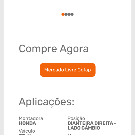
(GTIN)
78915799
1
2
3
4
Compre Agora
Mercado Livre Cofap
Aplicações:
Montadora
Posição
HONDA
DIANTEIRA DIREITA -
LADO CÂMBIO
Veículo