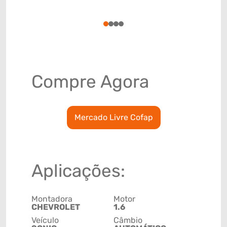
(GTIN)
78915799
1
2
3
4
Compre Agora
Mercado Livre Cofap
Aplicações:
Montadora
Motor
CHEVROLET
1.6
Veículo
Câmbio