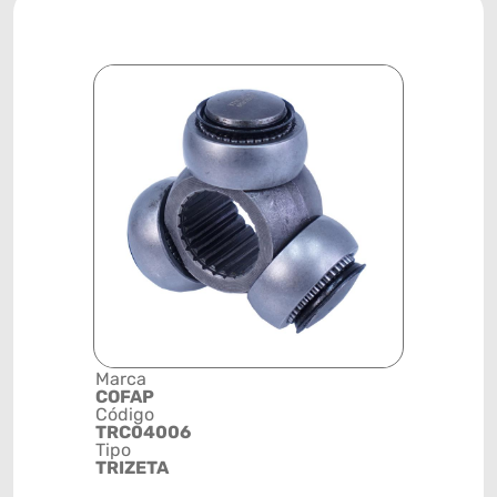
Marca
Descrição 
COFAP
Grupo
Código
TRIZETA
TRC04006
Posição
Tipo
DIANTEIRA
TRIZETA
LADO CÂM
Código de 