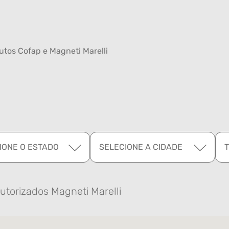
tos Cofap e Magneti Marelli
IONE O ESTADO
SELECIONE A CIDADE
utorizados Magneti Marelli