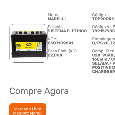
Marca
Código
MARELLI
TOP90DRK
Posição
Código de B
SISTEMA ELÉTRICO
78915798
NCM
Embalagem C
8507109001
0,175 x0,3
Peso Emb. (KG)
Comp. Técn
22,000
C20: 90Ah 
160min / C
SELADA / 
POSITIVO D
CHARGE EY
Compre Agora
Mercado Livre
Magneti Marelli