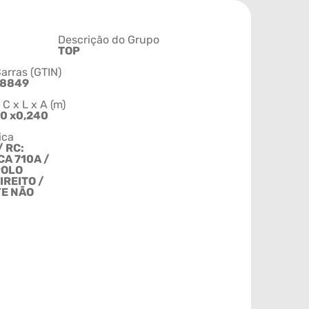
Descrição do Grupo
TOP
arras (GTIN)
58849
 x L x A (m)
20 x0,240
ica
/ RC:
CA 710A /
POLO
IREITO /
E NÃO