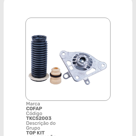
Marca
Posição
COFAP
TRASEIRA
Código
ESQUERD
TKC52003
Código de 
Descrição do
(GTIN)
Grupo
78915798
TOP KIT
NCM