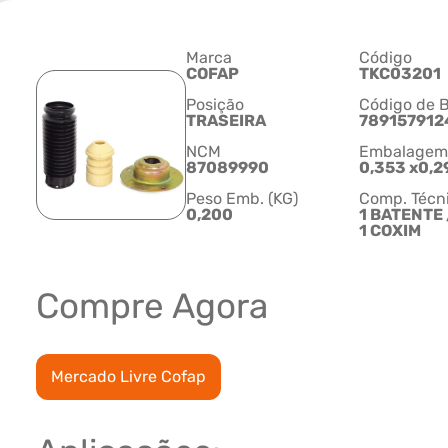
Marca
Código
COFAP
TKC03201
Posição
Código de B
TRASEIRA
789157912
NCM
Embalagem C
87089990
0,353 x0,2
Peso Emb. (KG)
Comp. Técn
0,200
1 BATENTE /
1 COXIM
Compre Agora
Mercado Livre Cofap