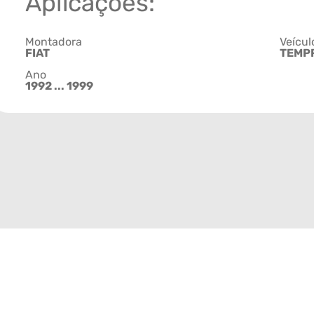
Aplicações:
Montadora
Veícul
FIAT
TEMP
Ano
1992 ... 1999