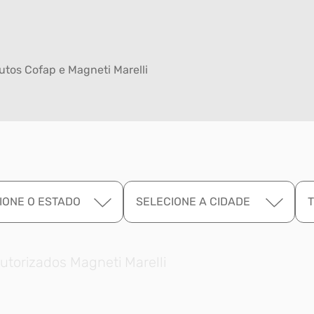
tos Cofap e Magneti Marelli
IONE O ESTADO
SELECIONE A CIDADE
utorizados Magneti Marelli