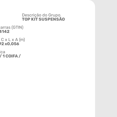
Descrição do Grupo
TOP KIT SUSPENSÃO
arras (GTIN)
4142
 x L x A (m)
92 x0,056
ica
 1 COIFA /