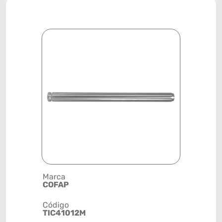
Marca
Posição
COFAP
DIANTEIR
Código
Código de 
TIC41012M
(GTIN)
78915798