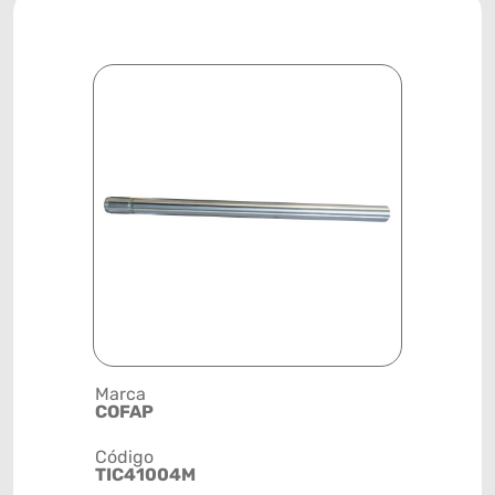
Marca
Posição
COFAP
DIANTEIR
Código
Código de 
TIC41004M
(GTIN)
78915798