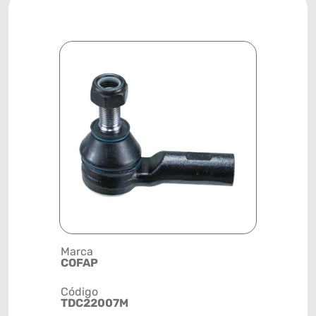
Marca
Posição
COFAP
DIANTEIR
Código
Código de 
TDC22007M
(GTIN)
78915799