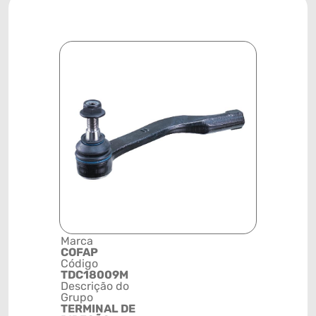
Marca
Posição
COFAP
DIANTEIR
Código
ESQUERD
TDC18009M
Código de 
Descrição do
(GTIN)
Grupo
78915797
TERMINAL DE
NCM