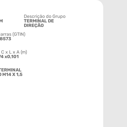
Descrição do Grupo
M
TERMINAL DE
DIREÇÃO
arras (GTIN)
58573
 x L x A (m)
74 x0,101
TERMINAL
 M14 X 1,5