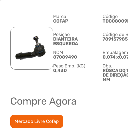
Marca
Código
COFAP
TDC08009
Posição
Código de B
DIANTEIRA
78915798
ESQUERDA
NCM
Embalagem C
87089490
0,074 x0,0
Peso Emb. (KG)
Obs.
0,430
RÔSCA DO 
DE DIREÇÃO
MM
Compre Agora
Mercado Livre Cofap