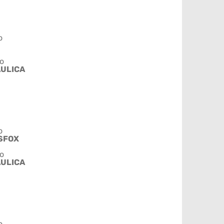
o
o
ÁULICA
o
SFOX
o
ÁULICA
o