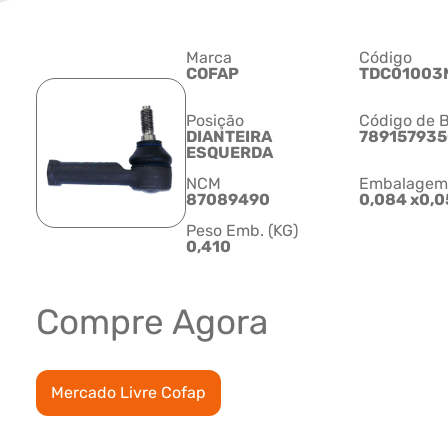
Marca
Código
COFAP
TDC01003
Posição
Código de B
DIANTEIRA
78915793
ESQUERDA
NCM
Embalagem C
87089490
0,084 x0,0
Peso Emb. (KG)
0,410
Compre Agora
Mercado Livre Cofap