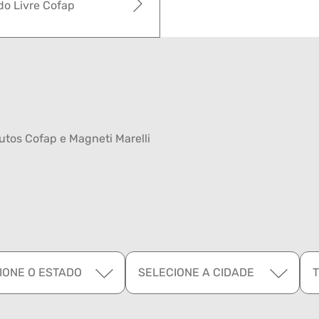
o Livre Cofap
tos Cofap e Magneti Marelli
IONE O ESTADO
SELECIONE A CIDADE