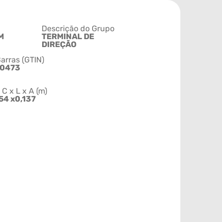
Descrição do Grupo
M
TERMINAL DE
DIREÇÃO
arras (GTIN)
50473
 x L x A (m)
54 x0,137