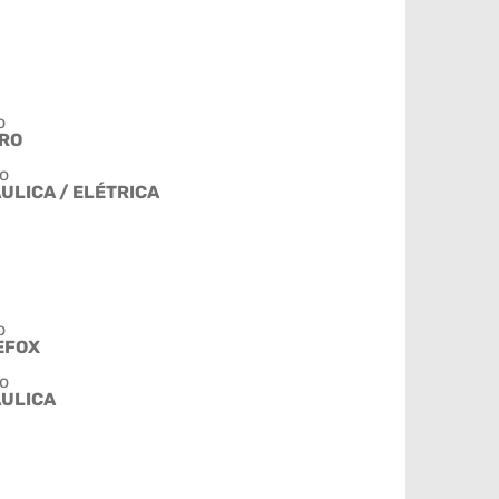
o
IRO
o
ULICA / ELÉTRICA
o
EFOX
o
ÁULICA