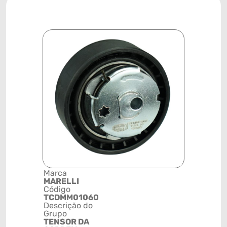
Marca
Posição
MARELLI
MOTOR
Código
Código de 
TCDMM01060
(GTIN)
Descrição do
78915799
Grupo
NCM
TENSOR DA
8483509