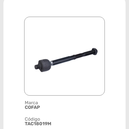
Marca
Posição
COFAP
DIANTEIR
Código
Código de 
TAC18019M
(GTIN)
78915798