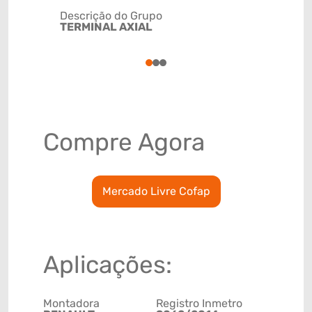
Descrição do Grupo
TERMINAL AXIAL
NCM
8708999
1
2
3
Compre Agora
Mercado Livre Cofap
Aplicações:
Montadora
Registro Inmetro