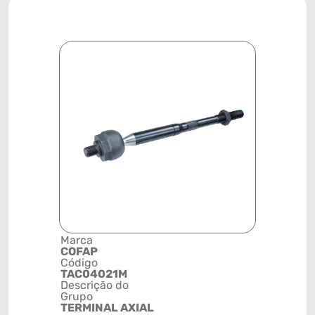
Marca
Posição
COFAP
DIANTEIR
Código
Código de 
TAC04021M
(GTIN)
Descrição do
78915799
Grupo
NCM
TERMINAL AXIAL
8708999