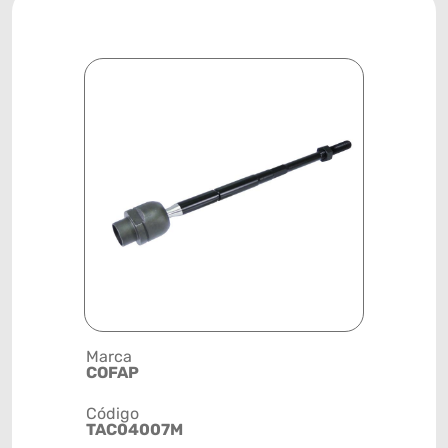
Marca
Posição
COFAP
DIANTEIR
Código
Código de 
TAC04007M
(GTIN)
78915793