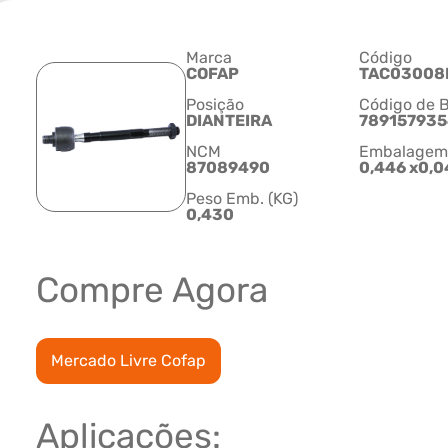
Marca
Código
COFAP
TAC03008
Posição
Código de B
DIANTEIRA
78915793
NCM
Embalagem C
87089490
0,446 x0,0
Peso Emb. (KG)
0,430
Compre Agora
Mercado Livre Cofap
Aplicações: