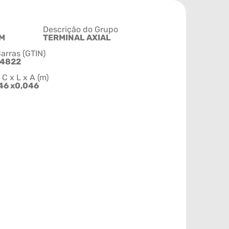
Descrição do Grupo
M
TERMINAL AXIAL
arras (GTIN)
54822
 x L x A (m)
46 x0,046