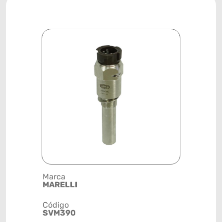
Marca
Posição
MARELLI
SISTEMA 
Código
Código de 
SVM390
(GTIN)
78915799