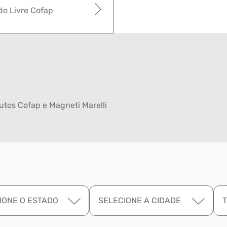
o Livre Cofap
tos Cofap e Magneti Marelli
IONE O ESTADO
SELECIONE A CIDADE