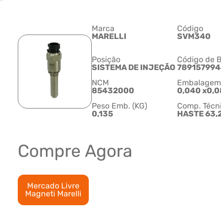
Marca
Código
MARELLI
SVM340
Posição
Código de B
SISTEMA DE INJEÇÃO
78915799
NCM
Embalagem C
85432000
0,040 x0,0
Peso Emb. (KG)
Comp. Técn
0,135
HASTE 63,
Compre Agora
Mercado Livre
Magneti Marelli