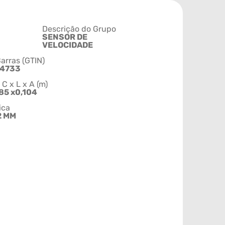
Descrição do Grupo
SENSOR DE
VELOCIDADE
arras (GTIN)
44733
 x L x A (m)
85 x0,104
ica
2 MM