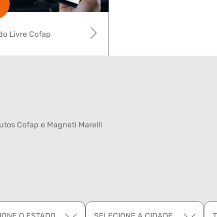
o Livre Cofap
tos Cofap e Magneti Marelli
IONE O ESTADO
SELECIONE A CIDADE