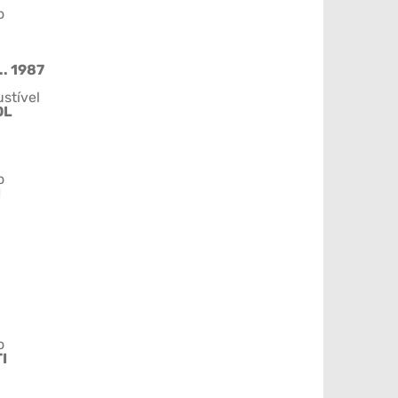
o
.. 1987
stível
OL
o
I
o
I