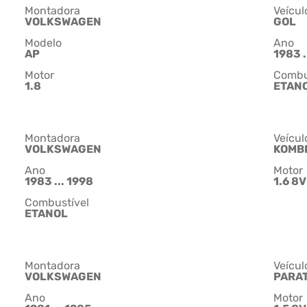
Montadora
Veícul
VOLKSWAGEN
GOL
Modelo
Ano
AP
1983 .
Motor
Combu
1.8
ETAN
Montadora
Veícul
VOLKSWAGEN
KOMB
Ano
Motor
1983 ... 1998
1.6 8V
Combustível
ETANOL
Montadora
Veícul
VOLKSWAGEN
PARAT
Ano
Motor