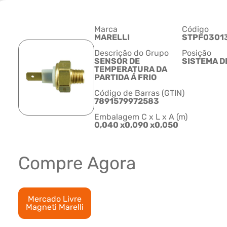
Marca
Código
MARELLI
STPF0301
Descrição do Grupo
Posição
SENSOR DE
SISTEMA D
TEMPERATURA DA
PARTIDA Á FRIO
Código de Barras (GTIN)
7891579972583
Embalagem C x L x A (m)
0,040 x0,090 x0,050
Compre Agora
Mercado Livre
Magneti Marelli