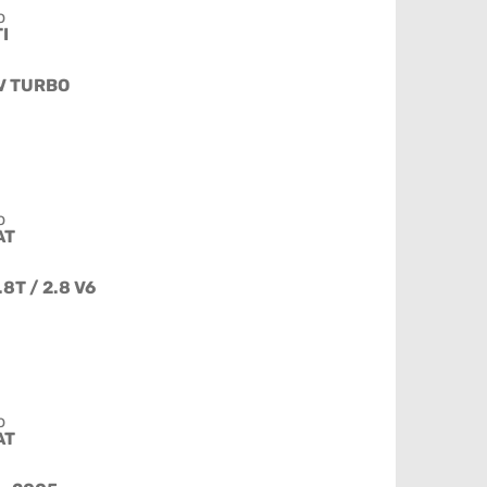
o
I
6V TURBO
o
AT
1.8T / 2.8 V6
o
AT