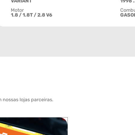
VARIANT
1998 .
Motor
Combu
1.8 / 1.8T / 2.8 V6
GASO
 nossas lojas parceiras.