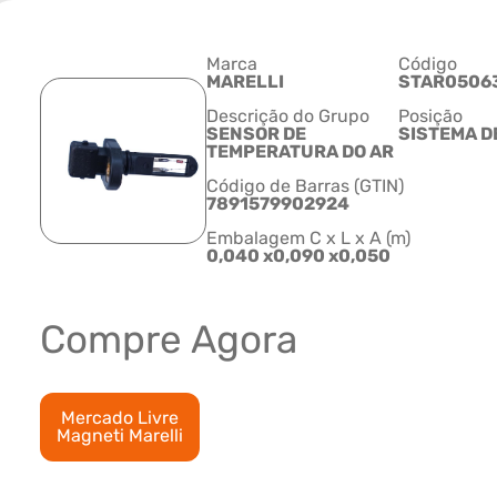
Marca
Código
MARELLI
STAR0506
Descrição do Grupo
Posição
SENSOR DE
SISTEMA D
TEMPERATURA DO AR
Código de Barras (GTIN)
7891579902924
Embalagem C x L x A (m)
0,040 x0,090 x0,050
Compre Agora
Mercado Livre
Magneti Marelli