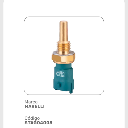
Marca
Descrição 
MARELLI
SENSOR D
ÁGUA
Código
STAG04005
Posição
SISTEMA 