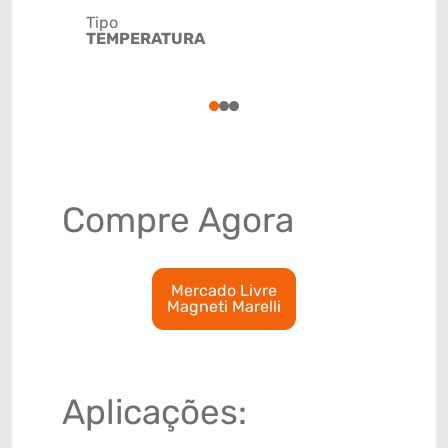
Tipo
TEMPERATURA
Código de 
(GTIN)
78915799
1
2
3
Compre Agora
Mercado Livre
Magneti Marelli
Aplicações: