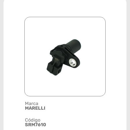
Marca
Posição
MARELLI
SISTEMA 
Código
Código de 
SRM7610
(GTIN)
78915799