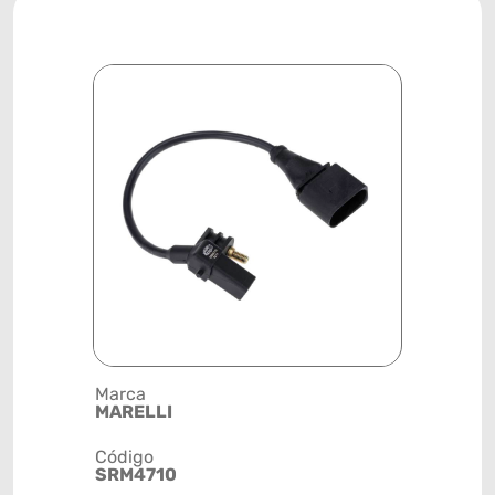
Marca
Posição
MARELLI
SISTEMA 
Código
Código de 
SRM4710
(GTIN)
78915798