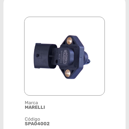
Marca
Posição
MARELLI
SISTEMA 
Código
Código de 
SPA04002
(GTIN)
78915798