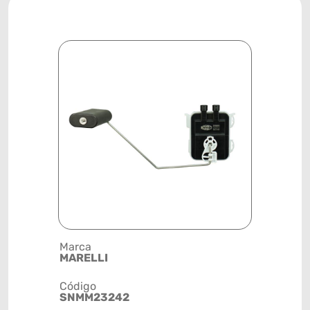
Marca
Posição
MARELLI
TANQUE D
Código
Código de 
SNMM23242
(GTIN)
78915799