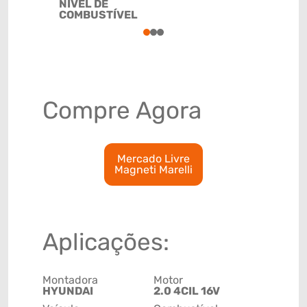
NÍVEL DE
90261029
COMBUSTÍVEL
1
2
3
Compre Agora
Mercado Livre
Magneti Marelli
Aplicações:
Montadora
Motor
HYUNDAI
2.0 4CIL 16V