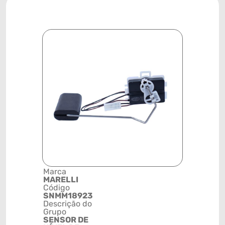
Marca
Posição
MARELLI
TANQUE D
Código
COMBUST
SNMM18923
Código de 
Descrição do
(GTIN)
Grupo
78915798
SENSOR DE
NCM