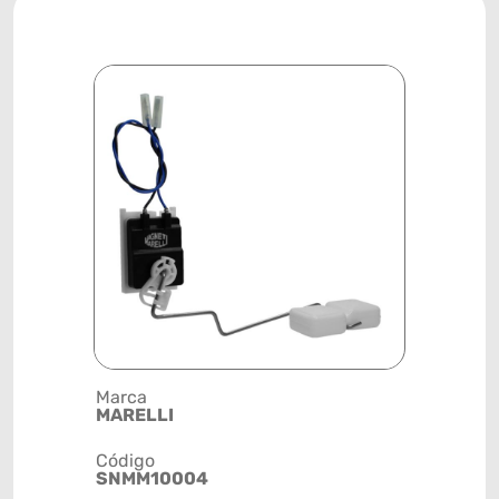
Marca
Posição
MARELLI
TANQUE D
Código
Código de 
SNMM10004
(GTIN)
78915798