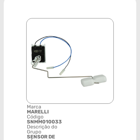
Marca
Posição
MARELLI
TANQUE D
Código
COMBUST
SNMM010033
Código de 
Descrição do
(GTIN)
Grupo
78915798
SENSOR DE
NCM