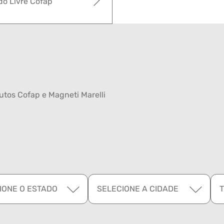
o Livre Cofap
tos Cofap e Magneti Marelli
IONE O ESTADO
SELECIONE A CIDADE