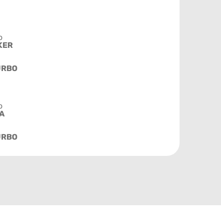
o
KER
URBO
o
A
URBO