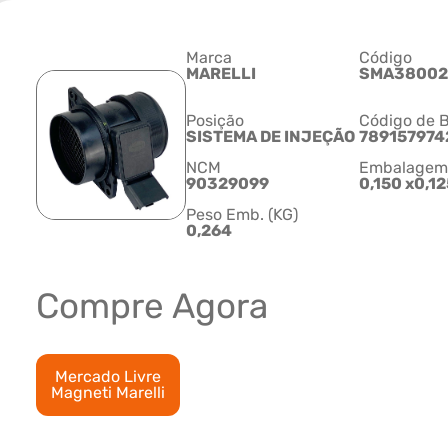
Marca
Código
MARELLI
SMA38002
Posição
Código de B
SISTEMA DE INJEÇÃO
789157974
NCM
Embalagem C
90329099
0,150 x0,12
Peso Emb. (KG)
0,264
Compre Agora
Mercado Livre
Magneti Marelli