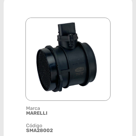
Marca
Posição
MARELLI
SISTEMA 
Código
Código de 
SMA28002
(GTIN)
78915797