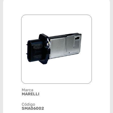
Marca
Posição
MARELLI
SISTEMA 
Código
Código de 
SMA06002
(GTIN)
78915797