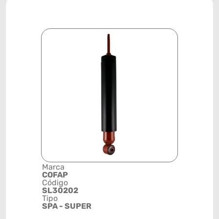
Marca
Descrição 
COFAP
Grupo
Código
AMORTEC
SL30202
Posição
Tipo
TRASEIRA
SPA - SUPER
Código de 
(GTIN)