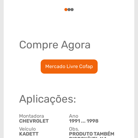
78915791
1
2
3
Compre Agora
Mercado Livre Cofap
Aplicações:
Montadora
Ano
CHEVROLET
1991 ... 1998
Veículo
Obs.
KADETT
PRODUTO TAMBÉM