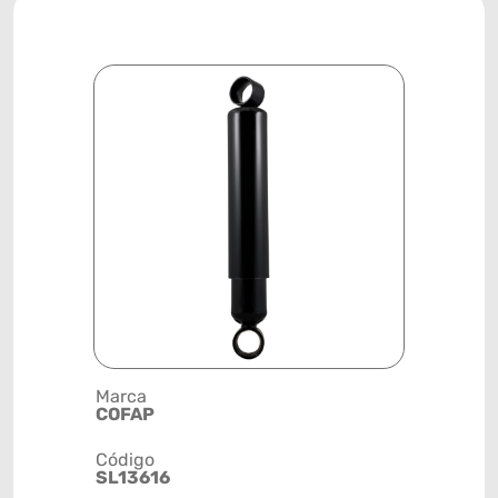
Marca
Descrição 
COFAP
AMORTEC
Código
Posição
SL13616
TRASEIRA