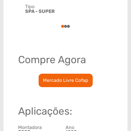
Tipo
Código de 
SPA - SUPER
(GTIN)
78915793
1
2
3
Compre Agora
Mercado Livre Cofap
Aplicações:
Montadora
Ano