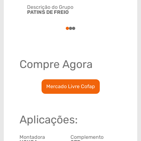
Descrição do Grupo
PATINS DE FREIO
NCM
87141000
1
2
3
Compre Agora
Mercado Livre Cofap
Aplicações:
Montadora
Complemento