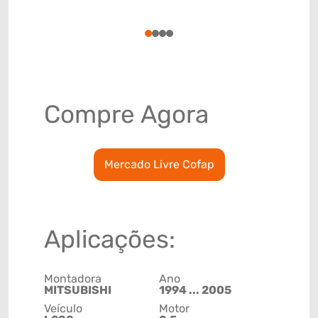
(GTIN)
78915797
1
2
3
4
Compre Agora
Mercado Livre Cofap
Aplicações:
Montadora
Ano
MITSUBISHI
1994 ... 2005
Veículo
Motor