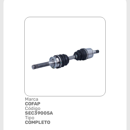
Marca
Descrição 
COFAP
Grupo
Código
SEMIEIXO
SEC39005A
Posição
Tipo
DIANTEIR
COMPLETO
ESQUERD
Código de 