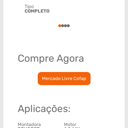
Tipo
Código de 
COMPLETO
(GTIN)
78915797
1
2
3
4
Compre Agora
Mercado Livre Cofap
Aplicações:
Montadora
Motor