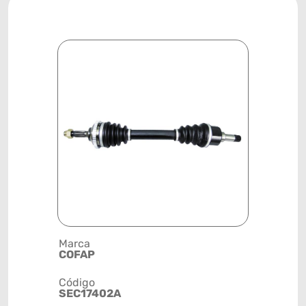
Marca
Descrição 
COFAP
SEMIEIXO
Código
Posição
SEC17402A
DIANTEIR