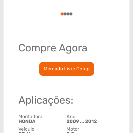
(GTIN)
78915799
1
2
3
4
Compre Agora
Mercado Livre Cofap
Aplicações:
Montadora
Ano
HONDA
2009 ... 2012
Veículo
Motor