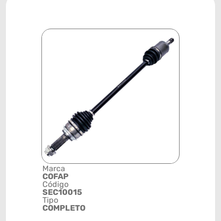
Marca
Descrição 
COFAP
Grupo
Código
SEMIEIXO
SEC10015
Posição
Tipo
TRASEIRA
COMPLETO
ESQUERD
Código de 